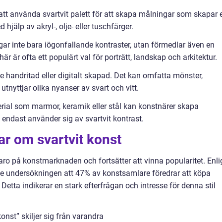
att använda svartvit palett för att skapa målningar som skapar 
hjälp av akryl-, olje- eller tuschfärger.
ångar inte bara iögonfallande kontraster, utan förmedlar även en
är är ofta ett populärt val för porträtt, landskap och arkitektur.
de handritad eller digitalt skapad. Det kan omfatta mönster,
 utnyttjar olika nyanser av svart och vitt.
rial som marmor, keramik eller stål kan konstnärer skapa
ndast använder sig av svartvit kontrast.
ar om svartvit konst
ro på konstmarknaden och fortsätter att vinna popularitet. Enli
de undersökningen att 47% av konstsamlare föredrar att köpa
 Detta indikerar en stark efterfrågan och intresse för denna stil
onst” skiljer sig från varandra