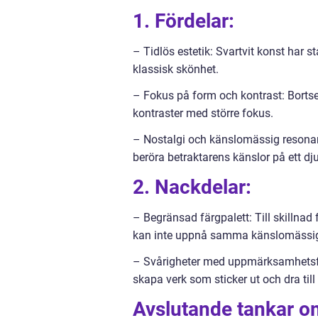
1. Fördelar:
– Tidlös estetik: Svartvit konst har s
klassisk skönhet.
– Fokus på form och kontrast: Bortset
kontraster med större fokus.
– Nostalgi och känslomässig resonans
beröra betraktarens känslor på ett dj
2. Nackdelar:
– Begränsad färgpalett: Till skillnad
kan inte uppnå samma känslomässig
– Svårigheter med uppmärksamhetsfån
skapa verk som sticker ut och dra ti
Avslutande tankar om