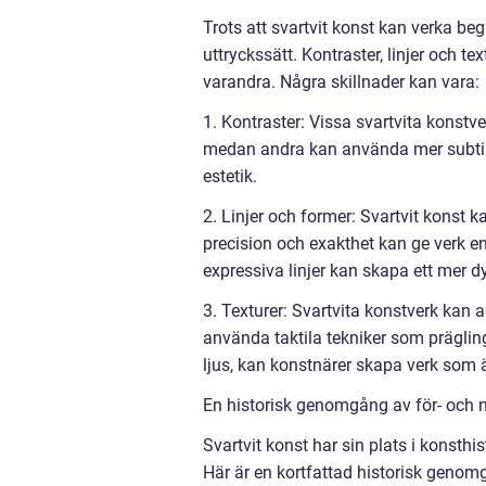
Trots att svartvit konst kan verka beg
uttryckssätt. Kontraster, linjer och te
varandra. Några skillnader kan vara:
1. Kontraster: Vissa svartvita konstve
medan andra kan använda mer subtil
estetik.
2. Linjer och former: Svartvit konst k
precision och exakthet kan ge verk e
expressiva linjer kan skapa ett mer 
3. Texturer: Svartvita konstverk kan a
använda taktila tekniker som präglin
ljus, kan konstnärer skapa verk som är 
En historisk genomgång av för- och n
Svartvit konst har sin plats i konsthi
Här är en kortfattad historisk genomg