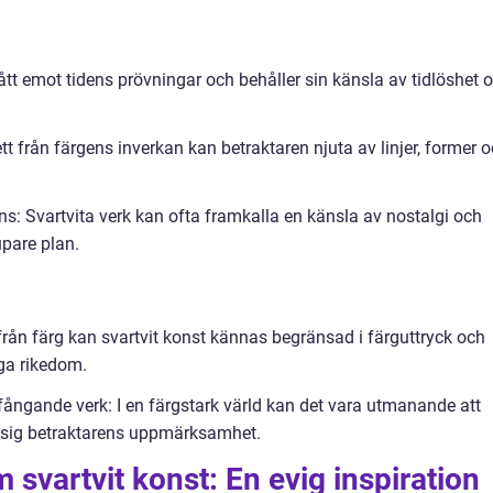
tått emot tidens prövningar och behåller sin känsla av tidlöshet 
t från färgens inverkan kan betraktaren njuta av linjer, former 
: Svartvita verk kan ofta framkalla en känsla av nostalgi och
upare plan.
 från färg kan svartvit konst kännas begränsad i färguttryck och
a rikedom.
gande verk: I en färgstark värld kan det vara utmanande att
ll sig betraktarens uppmärksamhet.
 svartvit konst: En evig inspiration