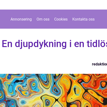
Annonsering
Om oss
Cookies
Kontakta oss
 En djupdykning i en tidlö
redaktio