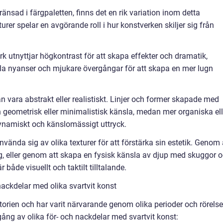
ränsad i färgpaletten, finns det en rik variation inom detta
xturer spelar en avgörande roll i hur konstverken skiljer sig från
rk utnyttjar högkontrast för att skapa effekter och dramatik,
a nyanser och mjukare övergångar för att skapa en mer lugn
an vara abstrakt eller realistiskt. Linjer och former skapade med
n geometrisk eller minimalistisk känsla, medan mer organiska ell
dynamiskt och känslomässigt uttryck.
nvända sig av olika texturer för att förstärka sin estetik. Genom 
g, eller genom att skapa en fysisk känsla av djup med skuggor 
både visuellt och taktilt tilltalande.
ackdelar med olika svartvit konst
storien och har varit närvarande genom olika perioder och rörelse
ång av olika för- och nackdelar med svartvit konst: