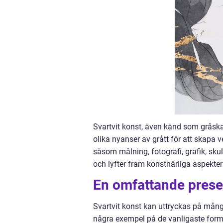
Svartvit konst, även känd som gråskal
olika nyanser av grått för att skapa v
såsom målning, fotografi, grafik, sku
och lyfter fram konstnärliga aspekte
En omfattande presen
Svartvit konst kan uttryckas på många
några exempel på de vanligaste forme