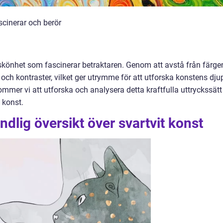
scinerar och berör
s skönhet som fascinerar betraktaren. Genom att avstå från färge
r och kontraster, vilket ger utrymme för att utforska konstens dju
ommer vi att utforska och analysera detta kraftfulla uttryckssätt
 konst.
dlig översikt över svartvit konst