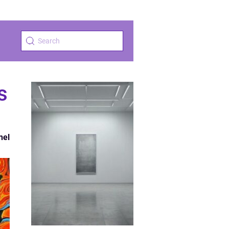
s
nel