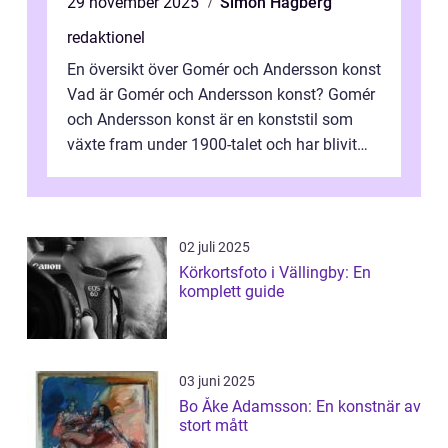
29 november 2025
Simon Hagberg
redaktionel
En översikt över Gomér och Andersson konst
Vad är Gomér och Andersson konst? Gomér
och Andersson konst är en konststil som
växte fram under 1900-talet och har blivit
alltmer populär under de senaste å...
02 juli 2025
Körkortsfoto i Vällingby: En
komplett guide
03 juni 2025
Bo Åke Adamsson: En konstnär av
stort mått