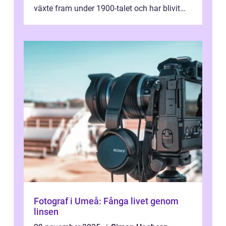
växte fram under 1900-talet och har blivit
alltmer populär under de senaste å...
Fotograf i Umeå: Fånga livet genom
linsen