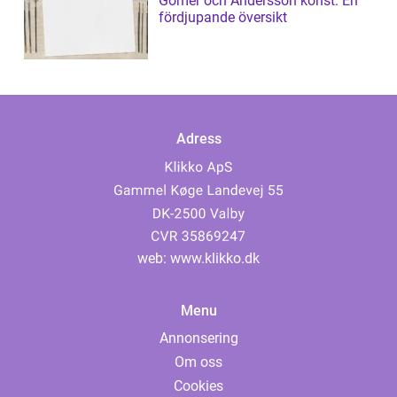
Gomér och Andersson konst: En
fördjupande översikt
Adress
web:
www.klikko.dk
Menu
Annonsering
Om oss
Cookies