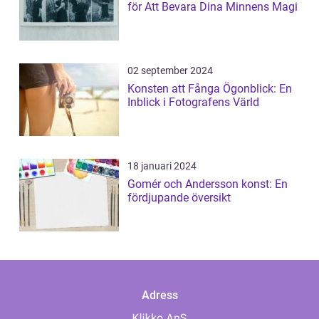
för Att Bevara Dina Minnens Magi
02 september 2024
Konsten att Fånga Ögonblick: En
Inblick i Fotografens Värld
18 januari 2024
Gomér och Andersson konst: En
fördjupande översikt
Adress