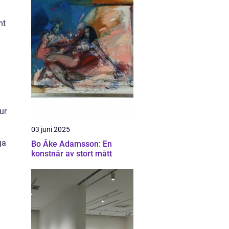
nt
ur
03 juni 2025
ga
Bo Åke Adamsson: En
konstnär av stort mått
n