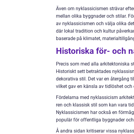
Även om nyklassicismen strävar efter 
mellan olika byggnader och stilar. För
av nyklassicismen och välja olika det
där lokal tradition och kultur påver
baserade på klimatet, materialtillgång
Historiska för- och 
Precis som med alla arkitektoniska s
Historiskt sett betraktades nyklassi
dekorativa stil. Det var en återgång t
vilket gav en känsla av tidlöshet och
Fördelarna med nyklassicism arkitekt
ren och klassisk stil som kan vara t
Nyklassicismen har också en förmåga 
populär för offentliga byggnader o
Å andra sidan kritiserar vissa nyklass