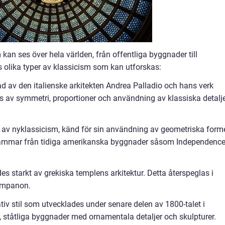
 kan ses över hela världen, från offentliga byggnader till
olika typer av klassicism som kan utforskas:
rad av den italienske arkitekten Andrea Palladio och hans verk
 av symmetri, proportioner och användning av klassiska detalj
t av nyklassicism, känd för sin användning av geometriska form
tammar från tidiga amerikanska byggnader såsom Independenc
des starkt av grekiska templens arkitektur. Detta återspeglas i
tympanon.
iv stil som utvecklades under senare delen av 1800-talet i
, ståtliga byggnader med ornamentala detaljer och skulpturer.