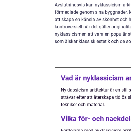
Avslutningsvis kan nyklassicism arkit
förmedlade genom sina byggnader. Med
att skapa en känsla av skönhet och 
kontroversiell när det gäller original
nyklassicismen att vara en populär s
som älskar klassisk estetik och de s
Vad är nyklassicism ar
Nyklassicism arkitektur är en stil
strävar efter att återskapa tidlö
tekniker och material.
Vilka för- och nackdel
Fördelarna med nyklassicism arkit