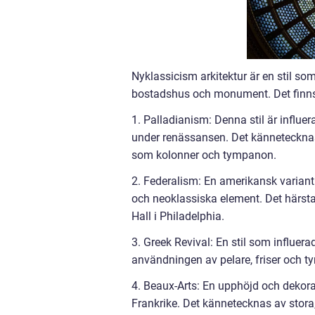
Nyklassicism arkitektur är en stil som
bostadshus och monument. Det finns 
1. Palladianism: Denna stil är influe
under renässansen. Det kännetecknas
som kolonner och tympanon.
2. Federalism: En amerikansk varian
och neoklassiska element. Det härs
Hall i Philadelphia.
3. Greek Revival: En stil som influera
användningen av pelare, friser och 
4. Beaux-Arts: En upphöjd och dekorat
Frankrike. Det kännetecknas av stora