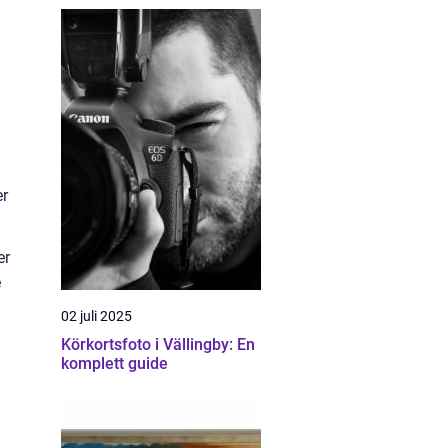
er
er
e
02 juli 2025
Körkortsfoto i Vällingby: En
komplett guide