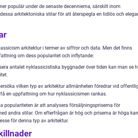
ltmer populär under de senaste decennierna, särskilt inom
ssa arkitektoniska stilar för att återspegla en tidlös och elega
ar
lassicism arkitektur i termer av siffror och data. Men det finns
attning om dess popularitet och inflytande:
era antalet nyklassicistiska byggnader över tiden kan man se h
tet.
ersöka vilken typ av arkitektur allmänheten föredrar vid offentli
 få en uppfattning om hur nyklassicismen rankas.
a populariteten är att analysera försäljningspriserna för
med andra stilar. Om efterfrågan är hög och priserna är höga ka
tresse för denna typ av arkitektur.
killnader