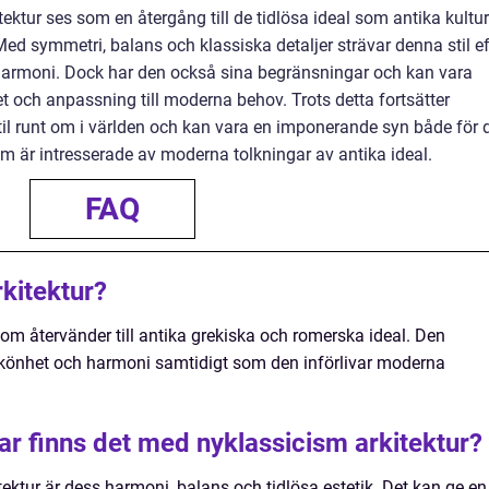
ektur ses som en återgång till de tidlösa ideal som antika kultur
 symmetri, balans och klassiska detaljer strävar denna stil ef
harmoni. Dock har den också sina begränsningar och kan vara
itet och anpassning till moderna behov. Trots detta fortsätter
til runt om i världen och kan vara en imponerande syn både för 
om är intresserade av moderna tolkningar av antika ideal.
FAQ
kitektur?
 som återvänder till antika grekiska och romerska ideal. Den
s skönhet och harmoni samtidigt som den införlivar moderna
ar finns det med nyklassicism arkitektur?
ektur är dess harmoni, balans och tidlösa estetik. Det kan ge en