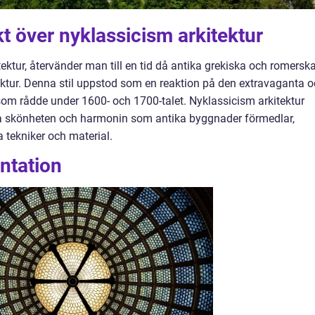
t över nyklassicism arkitektur
ktur, återvänder man till en tid då antika grekiska och romersk
tektur. Denna stil uppstod som en reaktion på den extravaganta 
som rådde under 1600- och 1700-talet. Nyklassicism arkitektur
ösa skönheten och harmonin som antika byggnader förmedlar,
 tekniker och material.
ntation