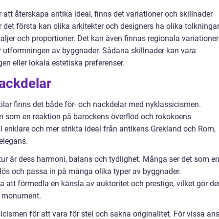
att återskapa antika ideal, finns det variationer och skillnader
 det första kan olika arkitekter och designers ha olika tolkninga
aljer och proportioner. Det kan även finnas regionala variationer
kar utformningen av byggnader. Sådana skillnader kan vara
en eller lokala estetiska preferenser.
nackdelar
tilar finns det både för- och nackdelar med nyklassicismen.
sm som en reaktion på barockens överflöd och rokokoens
ill enklare och mer strikta ideal från antikens Grekland och Rom,
 elegans.
ur är dess harmoni, balans och tydlighet. Många ser det som e
idlös och passa in på många olika typer av byggnader.
att förmedla en känsla av auktoritet och prestige, vilket gör de
ch monument.
icismen för att vara för stel och sakna originalitet. För vissa an