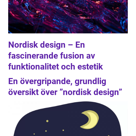
Nordisk design – En
fascinerande fusion av
funktionalitet och estetik
En övergripande, grundlig
översikt över ”nordisk design”