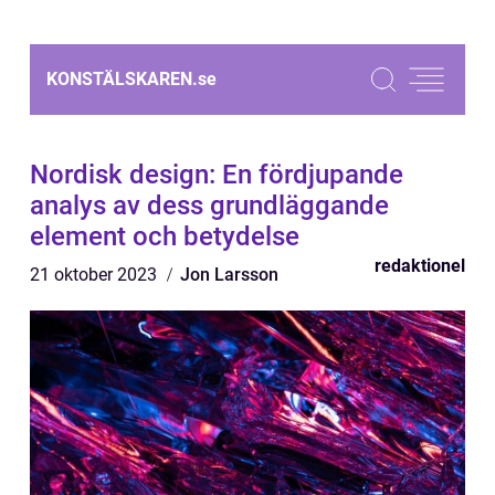
KONSTÄLSKAREN.
se
Nordisk design: En fördjupande
analys av dess grundläggande
element och betydelse
redaktionel
21 oktober 2023
Jon Larsson