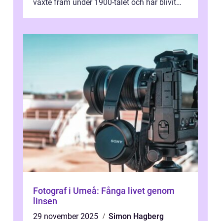
växte fram under 1900-talet och har blivit
alltmer populär under de senaste å...
Fotograf i Umeå: Fånga livet genom
linsen
29 november 2025
Simon Hagberg