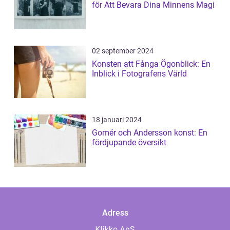
för Att Bevara Dina Minnens Magi
02 september 2024
Konsten att Fånga Ögonblick: En
Inblick i Fotografens Värld
18 januari 2024
Gomér och Andersson konst: En
fördjupande översikt
Adress