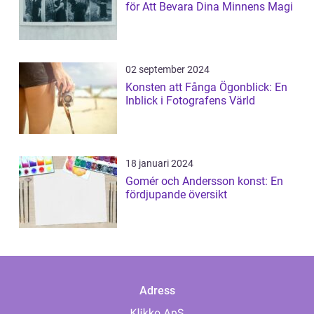
för Att Bevara Dina Minnens Magi
02 september 2024
Konsten att Fånga Ögonblick: En
Inblick i Fotografens Värld
18 januari 2024
Gomér och Andersson konst: En
fördjupande översikt
Adress