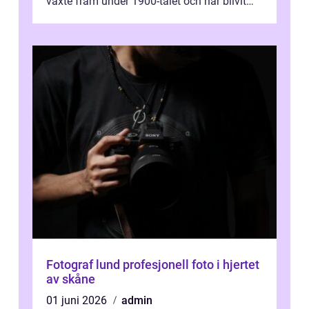
växte fram under 1900-talet och har blivit
alltmer populär under de senaste å...
Fotograf lund profesjonell foto i hjertet
av skåne
01 juni 2026
admin