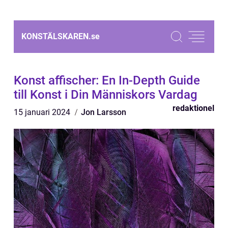
KONSTÄLSKAREN.
se
Konst affischer: En In-Depth Guide
till Konst i Din Människors Vardag
redaktionel
15 januari 2024
Jon Larsson