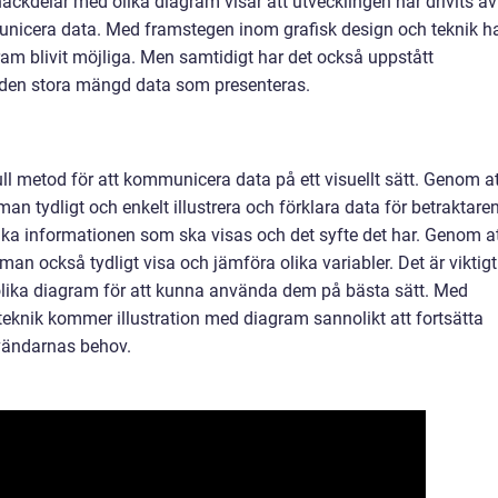
ackdelar med olika diagram visar att utvecklingen har drivits av
municera data. Med framstegen inom grafisk design och teknik h
am blivit möjliga. Men samtidigt har det också uppstått
 den stora mängd data som presenteras.
ull metod för att kommunicera data på ett visuellt sätt. Genom a
n tydligt och enkelt illustrera och förklara data för betraktaren
ika informationen som ska visas och det syfte det har. Genom a
n också tydligt visa och jämföra olika variabler. Det är viktigt
 olika diagram för att kunna använda dem på bästa sätt. Med
eknik kommer illustration med diagram sannolikt att fortsätta
nvändarnas behov.