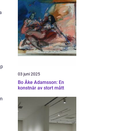
a
yp
03 juni 2025
Bo Åke Adamsson: En
konstnär av stort mått
an