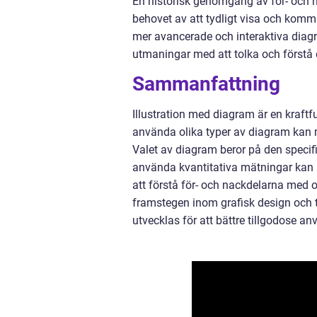
En historisk genomgång av för- och n
behovet av att tydligt visa och kom
mer avancerade och interaktiva diagr
utmaningar med att tolka och förstå
Sammanfattning
Illustration med diagram är en kraftf
använda olika typer av diagram kan ma
Valet av diagram beror på den specif
använda kvantitativa mätningar kan ma
att förstå för- och nackdelarna med
framstegen inom grafisk design och t
utvecklas för att bättre tillgodose a