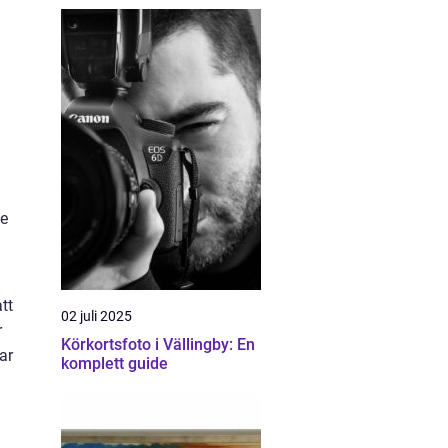
de
tt
02 juli 2025
r
Körkortsfoto i Vällingby: En
ar
komplett guide