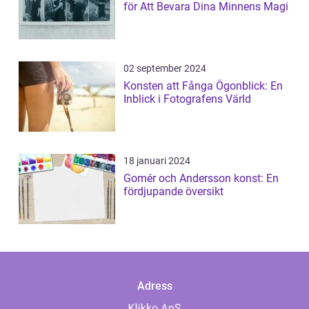
för Att Bevara Dina Minnens Magi
02 september 2024
Konsten att Fånga Ögonblick: En
Inblick i Fotografens Värld
18 januari 2024
Gomér och Andersson konst: En
fördjupande översikt
Adress