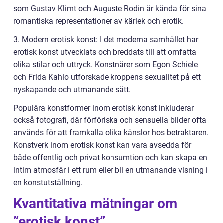
som Gustav Klimt och Auguste Rodin är kända för sina
romantiska representationer av kärlek och erotik.
3. Modern erotisk konst: I det moderna samhället har
erotisk konst utvecklats och breddats till att omfatta
olika stilar och uttryck. Konstnärer som Egon Schiele
och Frida Kahlo utforskade kroppens sexualitet på ett
nyskapande och utmanande sätt.
Populära konstformer inom erotisk konst inkluderar
också fotografi, där förföriska och sensuella bilder ofta
används för att framkalla olika känslor hos betraktaren.
Konstverk inom erotisk konst kan vara avsedda för
både offentlig och privat konsumtion och kan skapa en
intim atmosfär i ett rum eller bli en utmanande visning i
en konstutställning.
Kvantitativa mätningar om
”erotisk konst”