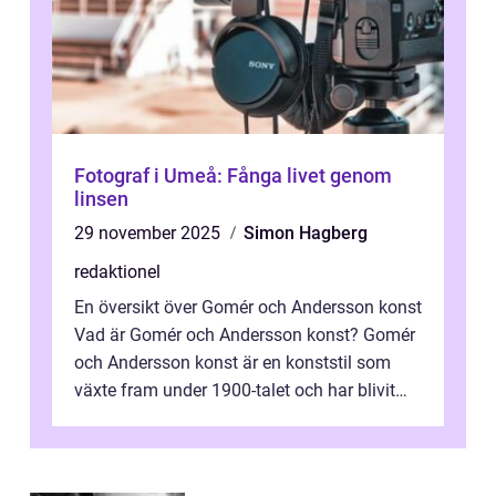
Fotograf i Umeå: Fånga livet genom
linsen
29 november 2025
Simon Hagberg
redaktionel
En översikt över Gomér och Andersson konst
Vad är Gomér och Andersson konst? Gomér
och Andersson konst är en konststil som
växte fram under 1900-talet och har blivit
alltmer populär under de senaste å...