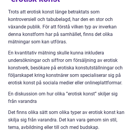
Trots att erotisk konst länge betraktats som
kontroversiell och tabubelagd, har den en stor och
växande publik. För att förstå vilken typ av inverkan
denna konstform har på samhället, finns det olika
mätningar som kan utföras.
En kvantitativ mätning skulle kunna inkludera
undersökningar och siffror om försäljning av erotisk
konstverk, besökare på erotiska konstutställningar och
följarskapet kring konstnärer som specialiserar sig på
erotisk konst på sociala medier eller onlineplattformar.
En diskussion om hur olika ”erotisk konst” skiljer sig
från varandra
Det finns olika sätt som olika typer av erotisk konst kan
skilja sig från varandra. Det kan vara genom sin stil,
tema, avbildning eller till och med budskap.