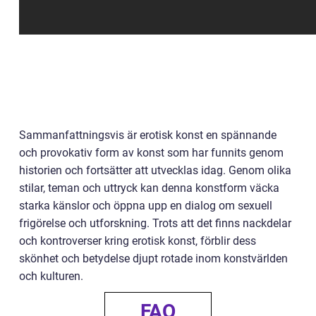
Sammanfattningsvis är erotisk konst en spännande
och provokativ form av konst som har funnits genom
historien och fortsätter att utvecklas idag. Genom olika
stilar, teman och uttryck kan denna konstform väcka
starka känslor och öppna upp en dialog om sexuell
frigörelse och utforskning. Trots att det finns nackdelar
och kontroverser kring erotisk konst, förblir dess
skönhet och betydelse djupt rotade inom konstvärlden
och kulturen.
FAQ