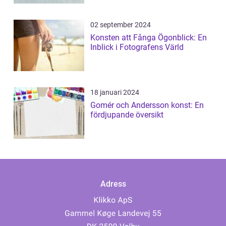
02 september 2024
Konsten att Fånga Ögonblick: En
Inblick i Fotografens Värld
18 januari 2024
Gomér och Andersson konst: En
fördjupande översikt
Adress