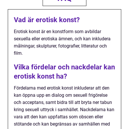
Vad är erotisk konst?
Erotisk konst är en konstform som avbildar
sexuella eller erotiska ämnen, och kan inkludera
målningar, skulpturer, fotografier, litteratur och
film.
Vilka fördelar och nackdelar kan
erotisk konst ha?
Fördelarna med erotisk konst inkluderar att den
kan öppna upp en dialog om sexuell frigörelse
och acceptans, samt bidra till att bryta ner tabun
kring sexuell uttryck i samhället. Nackdelarna kan
vara att den kan uppfattas som obscen eller
stötande och kan begränsas av samhällen med