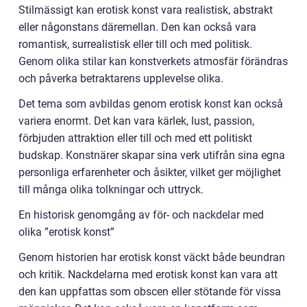
Stilmässigt kan erotisk konst vara realistisk, abstrakt
eller någonstans däremellan. Den kan också vara
romantisk, surrealistisk eller till och med politisk.
Genom olika stilar kan konstverkets atmosfär förändras
och påverka betraktarens upplevelse olika.
Det tema som avbildas genom erotisk konst kan också
variera enormt. Det kan vara kärlek, lust, passion,
förbjuden attraktion eller till och med ett politiskt
budskap. Konstnärer skapar sina verk utifrån sina egna
personliga erfarenheter och åsikter, vilket ger möjlighet
till många olika tolkningar och uttryck.
En historisk genomgång av för- och nackdelar med
olika ”erotisk konst”
Genom historien har erotisk konst väckt både beundran
och kritik. Nackdelarna med erotisk konst kan vara att
den kan uppfattas som obscen eller stötande för vissa