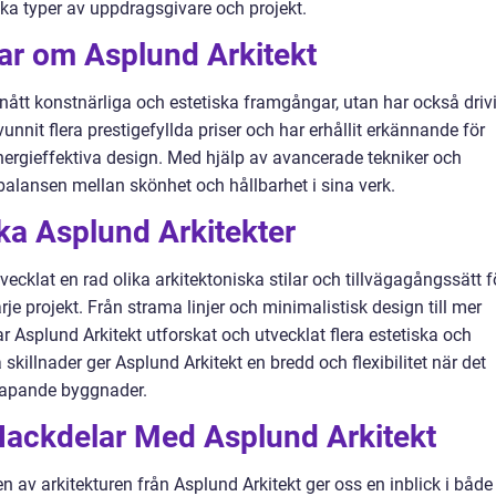
olika typer av uppdragsgivare och projekt.
ar om Asplund Arkitekt
nått konstnärliga och estetiska framgångar, utan har också drivi
vunnit flera prestigefyllda priser och har erhållit erkännande för
ergieffektiva design. Med hjälp av avancerade tekniker och
 balansen mellan skönhet och hållbarhet i sina verk.
ika Asplund Arkitekter
ecklat en rad olika arkitektoniska stilar och tillvägagångssätt f
je projekt. Från strama linjer och minimalistisk design till mer
ar Asplund Arkitekt utforskat och utvecklat flera estetiska och
skillnader ger Asplund Arkitekt en bredd och flexibilitet när det
kapande byggnader.
 Nackdelar Med Asplund Arkitekt
n av arkitekturen från Asplund Arkitekt ger oss en inblick i både