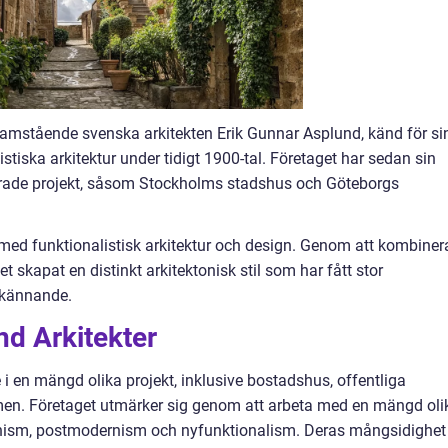
ramstående svenska arkitekten Erik Gunnar Asplund, känd för si
stiska arkitektur under tidigt 1900-tal. Företaget har sedan sin
filerade projekt, såsom Stockholms stadshus och Göteborgs
 med funktionalistisk arkitektur och design. Genom att kombiner
et skapat en distinkt arkitektonisk stil som har fått stor
rkännande.
nd Arkitekter
e i en mängd olika projekt, inklusive bostadshus, offentliga
en. Företaget utmärker sig genom att arbeta med en mängd oli
dernism, postmodernism och nyfunktionalism. Deras mångsidighet