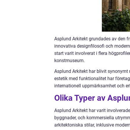
Asplund Arkitekt grundades av den f
innovativa designfilosofi och moderni
start varit involverat i flera högpro
konstmuseum.
Asplund Arkitekt har blivit synonymt
estetik med funktionalitet har företag
internationell uppmärksamhet och e
Olika Typer av Asplu
Asplund Arkitekt har varit involverad
byggnader, och kommersiella utrymm
arkitektoniska stilar, inklusive mo