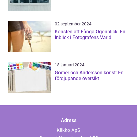
02 september 2024
Konsten att Fånga Ögonblick: En
Inblick i Fotografens Värld
18 januari 2024
Gomér och Andersson konst: En
fördjupande översikt
Adress