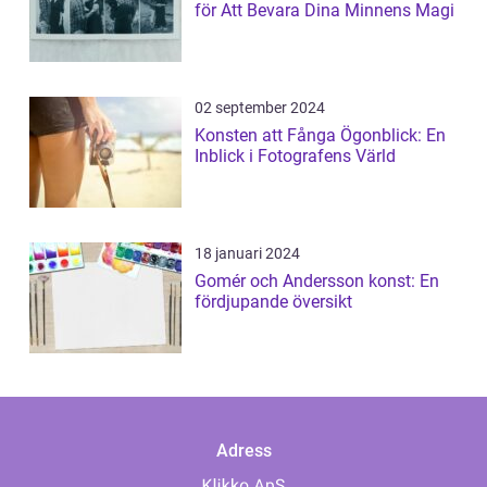
för Att Bevara Dina Minnens Magi
02 september 2024
Konsten att Fånga Ögonblick: En
Inblick i Fotografens Värld
18 januari 2024
Gomér och Andersson konst: En
fördjupande översikt
Adress